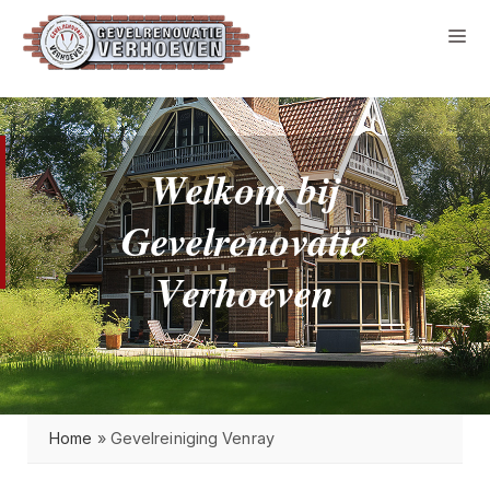
W
e
l
k
o
m
b
i
j
G
e
v
e
l
r
e
n
o
v
a
t
i
e
V
e
r
h
o
e
v
e
n
Home
»
Gevelreiniging Venray