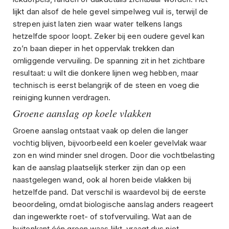
lijkt dan alsof de hele gevel simpelweg vuil is, terwijl de
strepen juist laten zien waar water telkens langs
hetzelfde spoor loopt. Zeker bij een oudere gevel kan
zo’n baan dieper in het oppervlak trekken dan
omliggende vervuiling. De spanning zit in het zichtbare
resultaat: u wilt die donkere lijnen weg hebben, maar
technisch is eerst belangrijk of de steen en voeg die
reiniging kunnen verdragen.
Groene aanslag op koele vlakken
Groene aanslag ontstaat vaak op delen die langer
vochtig blijven, bijvoorbeeld een koeler gevelvlak waar
zon en wind minder snel drogen. Door die vochtbelasting
kan de aanslag plaatselijk sterker zijn dan op een
naastgelegen wand, ook al horen beide vlakken bij
hetzelfde pand. Dat verschil is waardevol bij de eerste
beoordeling, omdat biologische aanslag anders reageert
dan ingewerkte roet- of stofvervuiling. Wat aan de
buitenkant één groen waas lijkt, vraagt dus niet