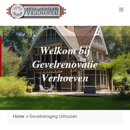
W
e
l
k
o
m
b
i
j
G
e
v
e
l
r
e
n
o
v
a
t
i
e
V
e
r
h
o
e
v
e
n
Home
»
Gevelreiniging Uithuizen